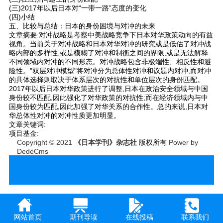
(三)2017年以后日本对“一带一路”态度的变化
(四)小结
五、比较与总结：日本的身份困境与对冲的未来
文章摘要:对冲战略是考察中美战略竞争下日本对华政策动向的有益
视角。当前关于对冲战略和日本对华对冲的研究或是低估了对冲战
略内部的多样性,或是模糊了对冲和制衡之间的界限,或是无法解释
不同领域内对冲的不同形态。对冲战略包含非极端性、相反性和避
险性。"双层对冲模型"将对冲分为总体性对冲和议题内对冲,而对冲
的具体选择则取决于体系层次的对抗性和单位层次的身份匹配。
2017年以后日本对华政策进行了调整,日本在政治安全领域与中国
身份较不匹配,因此强化了对华政策的对抗性;而在经济领域内与中
国身份较为匹配,因此加强了对华关系的合作性。总的来说,日本对
华总体性对冲的对冲性质更加明显。
文章关键词:
项目基金:
Copyright © 2021
《日本学刊》杂志社
版权所有
Power by
DedeCms
网站首页
期刊导读
在线投稿
联系我们