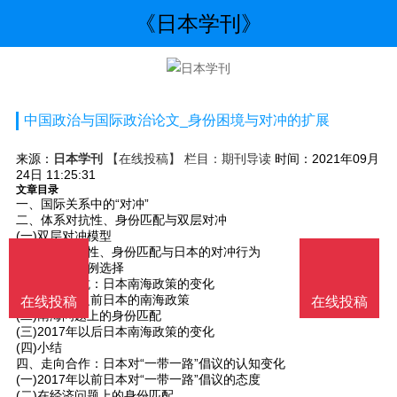
《日本学刊》
中国政治与国际政治论文_身份困境与对冲的扩展
来源：
日本学刊
【在线投稿】 栏目：
期刊导读
时间：2021年09月
24日 11:25:31
文章目录
一、国际关系中的“对冲”
二、体系对抗性、身份匹配与双层对冲
(一)双层对冲模型
(二)体系对抗性、身份匹配与日本的对冲行为
(三)假设与案例选择
三、走向对抗：日本南海政策的变化
(一)2017年之前日本的南海政策
在线投稿
在线投稿
(二)南海问题上的身份匹配
(三)2017年以后日本南海政策的变化
(四)小结
四、走向合作：日本对“一带一路”倡议的认知变化
(一)2017年以前日本对“一带一路”倡议的态度
(二)在经济问题上的身份匹配